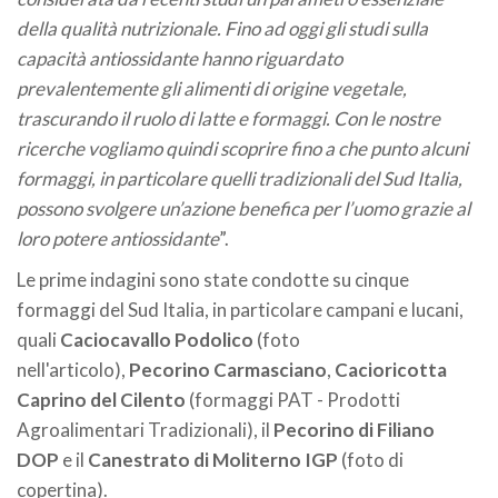
della qualità nutrizionale. Fino ad oggi gli studi sulla
capacità antiossidante hanno riguardato
prevalentemente gli alimenti di origine vegetale,
trascurando il ruolo di latte e formaggi. Con le nostre
ricerche vogliamo quindi scoprire fino a che punto alcuni
formaggi, in particolare quelli tradizionali del Sud Italia,
possono svolgere un’azione benefica per l’uomo grazie al
loro potere antiossidante
”.
Le prime indagini sono state condotte su cinque
formaggi del Sud Italia, in particolare campani e lucani,
quali
Caciocavallo Podolico
(foto
nell'articolo),
Pecorino Carmasciano
,
Cacioricotta
Caprino del Cilento
(formaggi PAT - Prodotti
Agroalimentari Tradizionali), il
Pecorino di Filiano
DOP
e il
Canestrato di Moliterno IGP
(foto di
copertina).