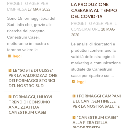
PROGETTO AGER
PER
LA PRODUZIONE
L'IMPRESA
17 MAR 2022
CASEARIA AL TEMPO
DEL COVID-19
Sono 15 formaggi tipici del
PROGETTO AGER
PER IL
Sud Italia che, grazie alle
CONSUMATORE
18 MAG
ricerche del progetto
2020
Canestrum Casei,
metteranno in mostra e
Le analisi di ricercatori e
faranno valere le...
produttori confermano la
leggi
validità delle strategie di
marketing e comunicazione
studiate da Canestrum
LE "SOSTE DI ULISSE"
LE RISPOSTE DELLA
PER LA VALORIZZAZIONE
RICERCA CONTRO LA
casei per ripartire con...
DEI FORMAGGI STORICI
SCOMPARSA DEI
leggi
DEL NOSTRO SUD
FORMAGGI
TRADIZIONALI DEL SUD
ITALIA
I FORMAGGI CAMPANI
FORMAGGI, I NUOVI
E LUCANI, SENTINELLE
TREND DI CONSUMO
PER LA NOSTRA SALUTE
ANALIZZATI DA
CANESTRUM CASEI: UN
CANESTRUM CASEI
MODELLO DI RICERCA
“CANESTRUM CASEI”
ALLA FIERA DELLA
BIODIVERSITÀ