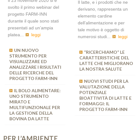
Il 23 novembre 2020 si è
Il latte, e i prodotti che ne
svolto il primo webinar del
derivano, rappresenta un
progetto FARM-INN
elemento cardine
durante il quale sono stati
dell’alimentazione e per
presentati ad un’ampia
tale motivo è oggetto di
platea...
leggi
numerosi studi...
leggi
UN NUOVO
IL “BENESSERE
“RICERCHIAMO” LE
STRUMENTO PER
ANIMALE”: DEFINIZIONE E
CARATTERISTICHE DEL
VISUALIZZARE ED
MODELLI DI
LATTE CHE MIGLIORANO
ANALIZZARE I RISULTATI
VALUTAZIONE NEL
LA NOSTRA SALUTE
DELLE RICERCHE DEL
PROGETTO “FARM-INN”
PROGETTO FARM-INN
NUOVI STUDI PER LA
APPLICAZIONE
VALUTAZIONE DELLA
IL BOLO ALIMENTARE:
DELL’APPROCCIO DI
POTENZIALE
UNO STRUMENTO
VALUTAZIONE LCA AL
BIOATTIVITÀ DI LATTE E
MIRATO E
PROGETTO FARM-INN
FORMAGGI: IL
MULTIFUNZIONALE PER
PROGETTO FARM-INN
LA GESTIONE DELLA
BOVINA DA LATTE
PER L’AMBIENTE