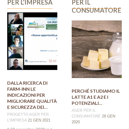
PER L'IMPRESA
PER IL
CONSUMATORE
DALLA RICERCA DI
FARM-INN LE
PERCHÉ STUDIAMO IL
INDICAZIONI PER
LATTE A1 E A2 E I
MIGLIORARE QUALITÀ
POTENZIALI…
E SICUREZZA DEI…
AGER
PER IL
PROGETTO AGER
PER
CONSUMATORE
28 GEN
L'IMPRESA
21 GEN 2021
2020