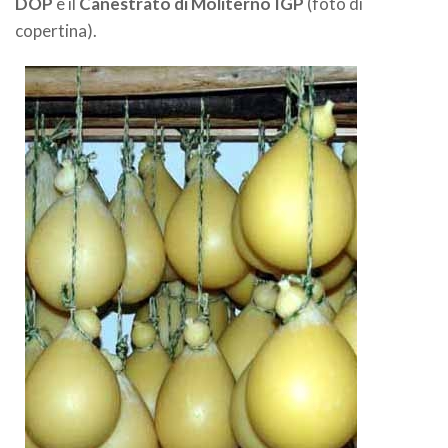
DOP
e il
Canestrato di Moliterno IGP
(foto di
copertina).