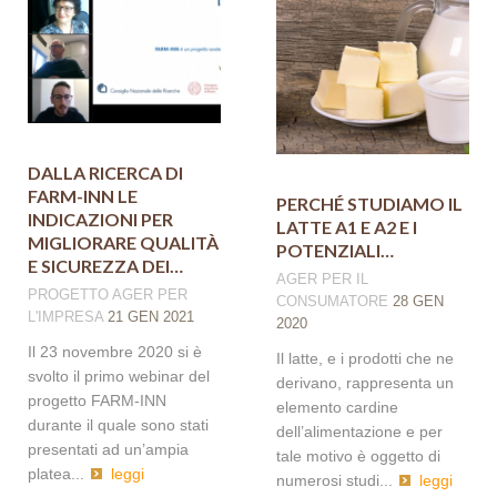
DALLA RICERCA DI
FARM-INN LE
PERCHÉ STUDIAMO IL
INDICAZIONI PER
LATTE A1 E A2 E I
MIGLIORARE QUALITÀ
POTENZIALI…
E SICUREZZA DEI…
AGER
PER IL
PROGETTO AGER
PER
CONSUMATORE
28 GEN
L'IMPRESA
21 GEN 2021
2020
Il 23 novembre 2020 si è
Il latte, e i prodotti che ne
svolto il primo webinar del
derivano, rappresenta un
progetto FARM-INN
elemento cardine
durante il quale sono stati
dell’alimentazione e per
presentati ad un’ampia
tale motivo è oggetto di
platea...
leggi
numerosi studi...
leggi