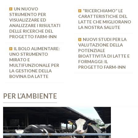
UN NUOVO
IL “BENESSERE
“RICERCHIAMO” LE
STRUMENTO PER
ANIMALE”: DEFINIZIONE E
CARATTERISTICHE DEL
VISUALIZZARE ED
MODELLI DI
LATTE CHE MIGLIORANO
ANALIZZARE I RISULTATI
VALUTAZIONE NEL
LA NOSTRA SALUTE
DELLE RICERCHE DEL
PROGETTO “FARM-INN”
PROGETTO FARM-INN
NUOVI STUDI PER LA
APPLICAZIONE
VALUTAZIONE DELLA
IL BOLO ALIMENTARE:
DELL’APPROCCIO DI
POTENZIALE
UNO STRUMENTO
VALUTAZIONE LCA AL
BIOATTIVITÀ DI LATTE E
MIRATO E
PROGETTO FARM-INN
FORMAGGI: IL
MULTIFUNZIONALE PER
PROGETTO FARM-INN
LA GESTIONE DELLA
BOVINA DA LATTE
PER L’AMBIENTE