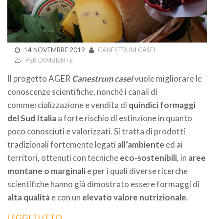
14 NOVEMBRE 2019
CANESTRUM CASEI
PER L’AMBIENTE
Il progetto AGER
Canestrum casei
vuole migliorare le
conoscenze scientifiche, nonché i canali di
commercializzazione e vendita di
quindici formaggi
del Sud Italia
a forte rischio di estinzione in quanto
poco conosciuti e valorizzati. Si tratta di prodotti
tradizionali fortemente legati
all’ambiente
ed ai
territori, ottenuti con tecniche
eco-sostenibili
, in
aree
montane o marginali
e per i quali diverse ricerche
scientifiche hanno già dimostrato essere formaggi di
alta qualità
e con un
elevato valore nutrizionale
.
LEGGI TUTTO...