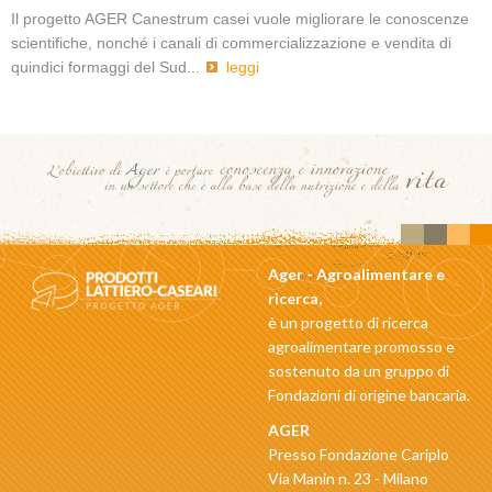
Il progetto AGER Canestrum casei vuole migliorare le conoscenze
scientifiche, nonché i canali di commercializzazione e vendita di
quindici formaggi del Sud...
leggi
Ager - Agroalimentare e
ricerca,
è un progetto di ricerca
agroalimentare promosso e
sostenuto da un gruppo di
Fondazioni di origine bancaria.
AGER
Presso Fondazione Cariplo
Via Manin n. 23 - Milano