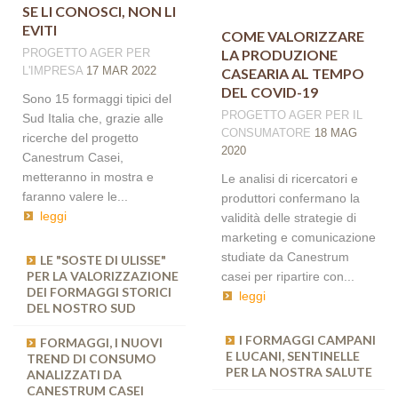
SE LI CONOSCI, NON LI
EVITI
COME VALORIZZARE
PROGETTO AGER
PER
LA PRODUZIONE
L'IMPRESA
17 MAR 2022
CASEARIA AL TEMPO
DEL COVID-19
Sono 15 formaggi tipici del
PROGETTO AGER
PER IL
Sud Italia che, grazie alle
CONSUMATORE
18 MAG
ricerche del progetto
2020
Canestrum Casei,
metteranno in mostra e
Le analisi di ricercatori e
faranno valere le...
produttori confermano la
leggi
validità delle strategie di
marketing e comunicazione
studiate da Canestrum
LE "SOSTE DI ULISSE"
LE RISPOSTE DELLA
PER LA VALORIZZAZIONE
RICERCA CONTRO LA
casei per ripartire con...
DEI FORMAGGI STORICI
SCOMPARSA DEI
leggi
DEL NOSTRO SUD
FORMAGGI
TRADIZIONALI DEL SUD
ITALIA
I FORMAGGI CAMPANI
FORMAGGI, I NUOVI
E LUCANI, SENTINELLE
TREND DI CONSUMO
PER LA NOSTRA SALUTE
ANALIZZATI DA
CANESTRUM CASEI: UN
CANESTRUM CASEI
MODELLO DI RICERCA