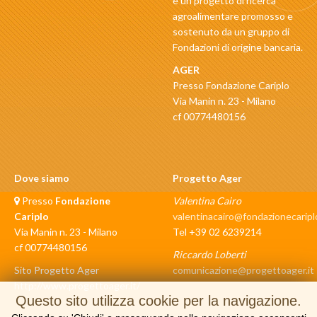
è un progetto di ricerca
agroalimentare promosso e
sostenuto da un gruppo di
Fondazioni di origine bancaria.
AGER
Presso Fondazione Cariplo
Via Manin n. 23 - Milano
cf 00774480156
Dove siamo
Progetto Ager
Presso
Fondazione
Valentina Cairo
Cariplo
valentinacairo@fondazionecariplo
Via Manin n. 23 - Milano
Tel +39 02 6239214
cf 00774480156
Riccardo Loberti
Sito Progetto Ager
comunicazione@progettoager.it
http://www.progettoager.it/
Questo sito utilizza cookie per la navigazione.